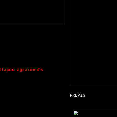
llaços
agraïments
PREVIS