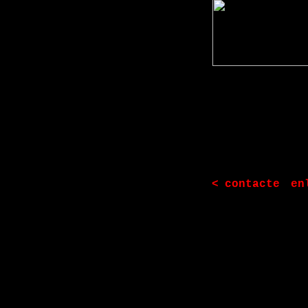
|
<
contacte
en
|