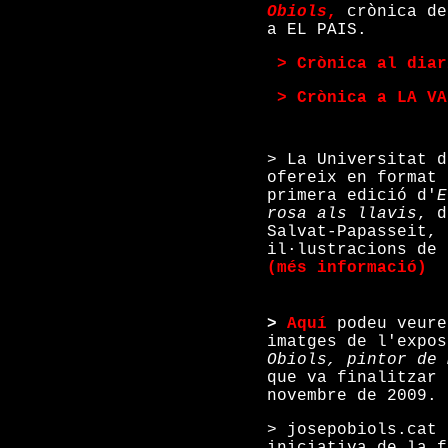
Obiols
,
crònica de
a EL PAIS.
>
> Crònica al diar
>
> Crònica a LA VA
> La Universitat d
ofereix en format 
primera edició d'
E
rosa als llavis
, d
Salvat-Papasseit, 
il·lustracions de 
(més informació)
>
Aquí
podeu veure
imatges de l'expo
Obiols, pintor de 
que va finalitzar 
novembre de 2009.
> josepobiols.cat 